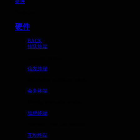
硬件
Hardware
硬件
BACK
排队终端
Queuing terminal
信发终端
Information publishing termina...
会务终端
Meeting reservation terminal
班牌终端
Electronic class card terminal
互动终端